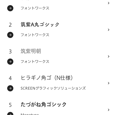
ステータス：
フォントメーカー
フォントワークス
2
フォントシリーズ
筑紫A丸ゴシック
ステータス：
フォントメーカー
フォントワークス
3
フォントシリーズ
筑紫明朝
ステータス：
フォントメーカー
フォントワークス
4
フォントシリーズ
ヒラギノ角ゴ（N仕様）
ステータス：
フォントメーカー
SCREENグラフィックソリューションズ
5
フォントシリーズ
たづがね角ゴシック
Monotype