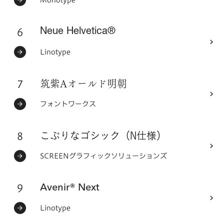
ステータス：
フォントメーカー
6
フォントシリーズ
Neue Helvetica®
ステータス：
フォントメーカー
Linotype
7
フォントシリーズ
筑紫Aオールド明朝
ステータス：
フォントメーカー
フォントワークス
8
フォントシリーズ
こぶりなゴシック（N仕様）
ステータス：
フォントメーカー
SCREENグラフィックソリューションズ
9
フォントシリーズ
Avenir® Next
ステータス：
フォントメーカー
Linotype