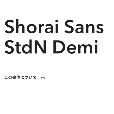
Shorai Sans
StdN Demi
この書体について
Shorai™ SansはAvenir® Nextの造形的要素を取り入れて
デザインされた日本語サンセリフ体です。付属欧文にも
Avenir® Nextを採用。和文にあわせてサイズとベースラ