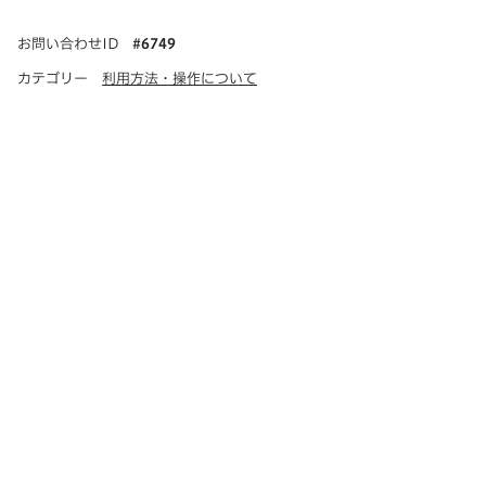
お問い合わせID
#
6749
カテゴリー
利用方法・操作について
会員マイページの「サイト登録・PV数レポート」でロー
カル環境のURLを登録いただくことでご利用可能です。
登録後、ローカル環境を向き先としてWebフォントの適
用が行われます。
ローカル環境の登録例：
http://127.0.0.1/
http://localhost/