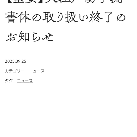
書体の取り扱い終了の
お知らせ
公開日
2025.09.25
カテゴリー
ニュース
タグ
ニュース
平素よりFONTPLUSをご利用いただき、誠にありがとう
ございます。
この度、大江戸勘亭流書体に関して、2025年11月28日