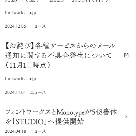
リンク先ドメイン：
fontworks.co.jp
公開日
2024.12.06
カテゴリ
ニュース
【お詫び】各種サービスからのメール
通知に関する不具合発生について
（11月1日時点）
リンク先ドメイン：
fontworks.co.jp
公開日
2024.11.01
カテゴリ
ニュース
フォントワークスとMonotypeが548書体
を「STUDIO」へ提供開始
公開日
2024.04.18
カテゴリ
ニュース